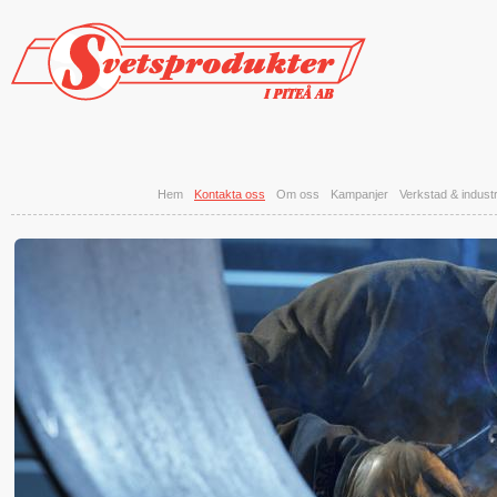
Hoppa till huvudinnehåll
Hem
Kontakta oss
Om oss
Kampanjer
Verkstad & industr