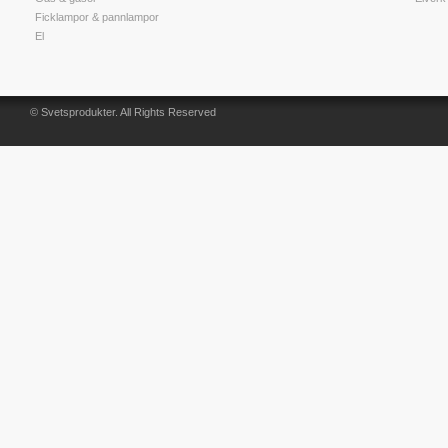
Ficklampor & pannlampor
El
© Svetsprodukter. All Rights Reserved