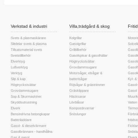
Verkstad & industri
Villa,trädgård & skog
Friti
Svets & plasmaskärare
Kolgrillar
Motori
Slitdelar svets & plasma
Gasolgrillar
Solcel
Tillsatsmaterial svets
Grilltillbehör
Gasolb
Svetstillbehör
Gasolspisar & gasolhällar
Gasolk
Elverktyg
Högtryckstvättar
Gasols
Luftverktyg
Grovdammsugare
Gasolh
Verktyg
Motorsågar, elsågar &
Gasol
Slip & kap
batterisågar
Kyl- &
Högtryckstvättar
Röjsågar & grästrimmer
Gasol-
Grovdammsugare
Gräsklippare
Gasol
Sop & Skurmaskiner
Häcksaxar
Muuri
Skyddsutrustning
Lövblåsar
Vatten t
Elverk
Kompostkvarnar
Termos
Bensindrivna betongkapar
Snöslungor
Förbrä
Batteriladdare
fritidst
Gasol- & dieselvärmare
Fickla
Gasolbrännare - handhållna
Snöslu
Gas & gasol
Elverk