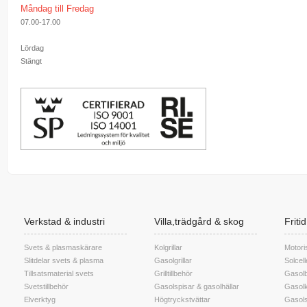
Måndag till Fredag
07.00-17.00
Lördag
Stängt
Verkstad & industri
Villa,trädgård & skog
Friti
Svets & plasmaskärare
Kolgrillar
Motori
Slitdelar svets & plasma
Gasolgrillar
Solcel
Tillsatsmaterial svets
Grilltillbehör
Gasolb
Svetstillbehör
Gasolspisar & gasolhällar
Gasolk
Elverktyg
Högtryckstvättar
Gasols