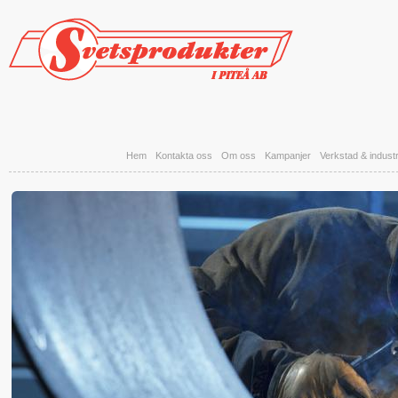
Hoppa till huvudinnehåll
Hem
Kontakta oss
Om oss
Kampanjer
Verkstad & industr