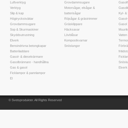
Luftverktyg
Grovdammsugare
Gasolh
Verktyg
Motorsågar, elsågar &
Gasol
Slip & kap
batterisågar
Kyl- &
Högtryckstvättar
Röjsågar & grästrimmer
Gasol-
Grovdammsugare
Gräsklippare
Gasol
Sop & Skurmaskiner
Häcksaxar
Muuri
Skyddsutrustning
Lövblåsar
Vatten t
Elverk
Kompostkvarnar
Termos
Bensindrivna betongkapar
Snöslungor
Förbrä
Batteriladdare
fritidst
Gasol- & dieselvärmare
Fickla
Gasolbrännare - handhållna
Snöslu
Gas & gasol
Elverk
Ficklampor & pannlampor
El
© Svetsprodukter. All Rights Reserved