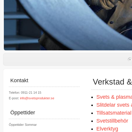
Kontakt
Verkstad & 
Telefon: 0911-21 14 15
Svets & plasm
E-post:
info@svetsprodukter.se
Slitdelar svets
Öppettider
Tillsatsmaterial
Svetstillbehör
Öppettider Sommar
Elverktyg