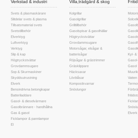
Verkstad & industri
Villa,trädgård & skog
Friti
Svets & plasmaskärare
Kolgrillar
Motori
Slitdelar svets & plasma
Gasolgrillar
Solcel
Tillsatsmaterial svets
Grilltillbehör
Gasolb
Svetstillbehör
Gasolspisar & gasolhällar
Gasolk
Elverktyg
Högtryckstvättar
Gasols
Luftverktyg
Grovdammsugare
Gasolh
Verktyg
Motorsågar, elsågar &
Gasol
Slip & kap
batterisågar
Kyl- &
Högtryckstvättar
Röjsågar & grästrimmer
Gasol-
Grovdammsugare
Gräsklippare
Gasol
Sop & Skurmaskiner
Häcksaxar
Muuri
Skyddsutrustning
Lövblåsar
Vatten t
Elverk
Kompostkvarnar
Termos
Bensindrivna betongkapar
Snöslungor
Förbrä
Batteriladdare
fritidst
Gasol- & dieselvärmare
Fickla
Gasolbrännare - handhållna
Snöslu
Gas & gasol
Elverk
Ficklampor & pannlampor
El