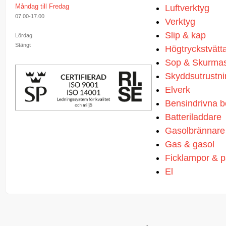
Måndag till Fredag
Luftverktyg
07.00-17.00
Verktyg
Slip & kap
Lördag
Stängt
Högtryckstvätt
Sop & Skurmas
Skyddsutrustni
Elverk
Bensindrivna 
Batteriladdare
Gasolbrännare
Gas & gasol
Ficklampor & 
El