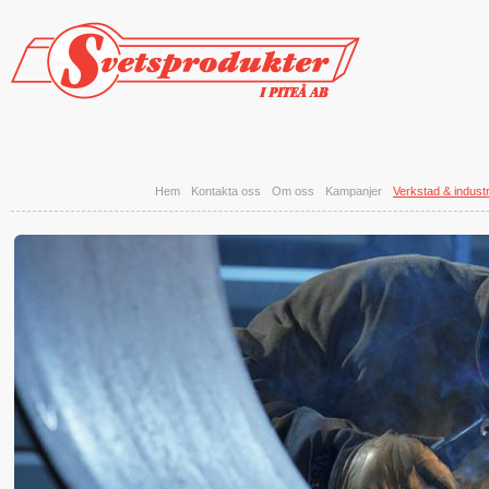
Hoppa till huvudinnehåll
Hem
Kontakta oss
Om oss
Kampanjer
Verkstad & industr