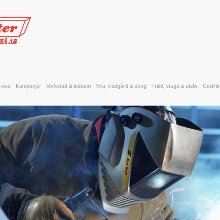
 oss
Kampanjer
Verkstad & industri
Villa, trädgård & skog
Fritid, stuga & uteliv
Certifi