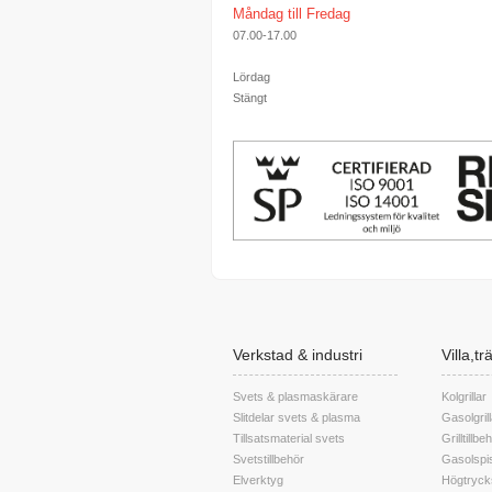
Måndag till Fredag
07.00-17.00
Lördag
Stängt
Verkstad & industri
Villa,t
Svets & plasmaskärare
Kolgrillar
Slitdelar svets & plasma
Gasolgrill
Tillsatsmaterial svets
Grilltillbe
Svetstillbehör
Gasolspis
Elverktyg
Högtryck