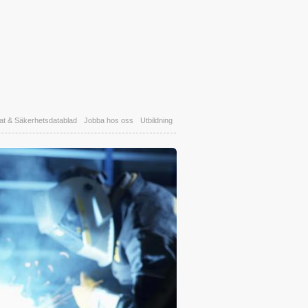
kat & Säkerhetsdatablad
Jobba hos oss
Utbildning