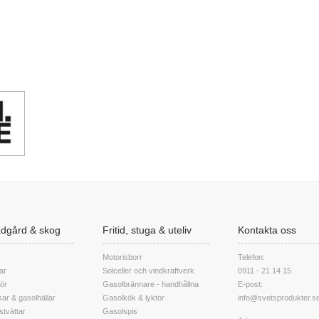
rädgård & skog
Fritid, stuga & uteliv
Kontakta oss
Motorisborr
Telefon:
ar
Solceller och vindkraftverk
0911 - 21 14 15
hör
Gasolbrännare - handhållna
E-post:
ar & gasolhällar
Gasolkök & lyktor
info@svetsprodukter.s
stvättar
Gasolspis