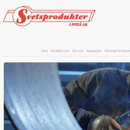
Hoppa till huvudinnehåll
Hem
Kontakta oss
Om oss
Kampanjer
Verkstad & industr