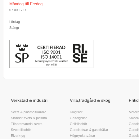
Måndag till Fredag
07.00-17.00
Lördag
Stängt
Verkstad & industri
Villa,trädgård & skog
Friti
Svets & plasmaskärare
Kolgrillar
Motori
Slitdelar svets & plasma
Gasolgrillar
Solcel
Tillsatsmaterial svets
Grilltillbehör
Gasolb
Svetstillbehör
Gasolspisar & gasolhällar
Gasolk
Elverktyg
Högtryckstvättar
Gasols