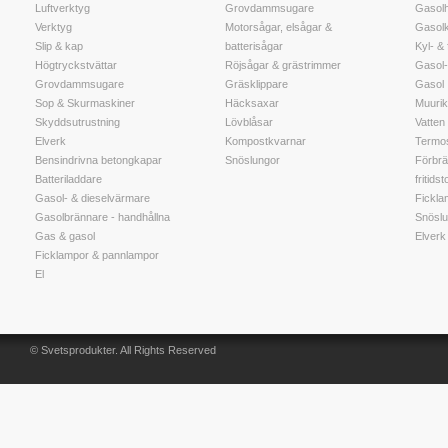
Luftverktyg
Grovdammsugare
Gasolh
Verktyg
Motorsågar, elsågar &
Gasol
Slip & kap
batterisågar
Kyl- &
Högtryckstvättar
Röjsågar & grästrimmer
Gasol-
Grovdammsugare
Gräsklippare
Gasol
Sop & Skurmaskiner
Häcksaxar
Muuri
Skyddsutrustning
Lövblåsar
Vatten t
Elverk
Kompostkvarnar
Termos
Bensindrivna betongkapar
Snöslungor
Förbrä
Batteriladdare
fritidst
Gasol- & dieselvärmare
Fickla
Gasolbrännare - handhållna
Snöslu
Gas & gasol
Elverk
Ficklampor & pannlampor
El
© Svetsprodukter. All Rights Reserved