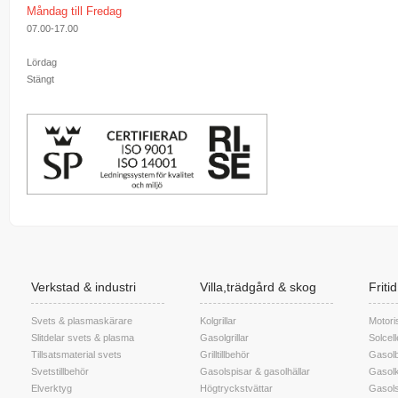
Måndag till Fredag
07.00-17.00
Lördag
Stängt
Verkstad & industri
Villa,trädgård & skog
Friti
Svets & plasmaskärare
Kolgrillar
Motori
Slitdelar svets & plasma
Gasolgrillar
Solcel
Tillsatsmaterial svets
Grilltillbehör
Gasolb
Svetstillbehör
Gasolspisar & gasolhällar
Gasolk
Elverktyg
Högtryckstvättar
Gasols