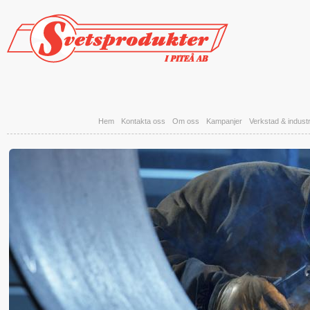
Hoppa till huvudinnehåll
Hem
Kontakta oss
Om oss
Kampanjer
Verkstad & industr