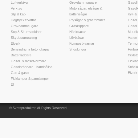
Luftverktyg
Grovdammsugare
Gasolh
Verktyg
Motorsågar, elsågar &
Gasol
Slip & kap
batterisågar
Kyl- &
Högtryckstvättar
Röjsågar & grästrimmer
Gasol-
Grovdammsugare
Gräsklippare
Gasol
Sop & Skurmaskiner
Häcksaxar
Muuri
Skyddsutrustning
Lövblåsar
Vatten t
Elverk
Kompostkvarnar
Termos
Bensindrivna betongkapar
Snöslungor
Förbrä
Batteriladdare
fritidst
Gasol- & dieselvärmare
Fickla
Gasolbrännare - handhållna
Snöslu
Gas & gasol
Elverk
Ficklampor & pannlampor
El
© Svetsprodukter. All Rights Reserved