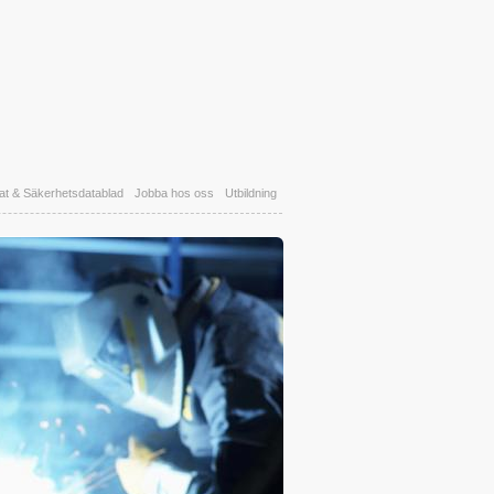
kat & Säkerhetsdatablad
Jobba hos oss
Utbildning