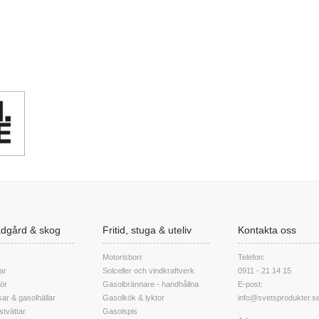
rädgård & skog
Fritid, stuga & uteliv
Kontakta oss
Motorisborr
Telefon:
ar
Solceller och vindkraftverk
0911 - 21 14 15
hör
Gasolbrännare - handhållna
E-post:
ar & gasolhällar
Gasolkök & lyktor
info@svetsprodukter.s
stvättar
Gasolspis