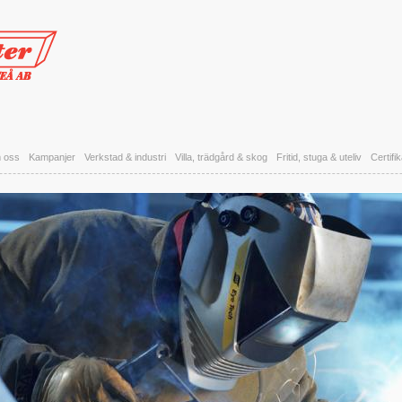
 oss
Kampanjer
Verkstad & industri
Villa, trädgård & skog
Fritid, stuga & uteliv
Certifi