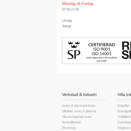
Måndag till Fredag
07.00-17.00
Lördag
Stängt
Verkstad & industri
Villa,t
Svets & plasmaskärare
Kolgrillar
Slitdelar svets & plasma
Gasolgrill
Tillsatsmaterial svets
Grilltillbe
Svetstillbehör
Gasolspis
Elverktyg
Högtryck