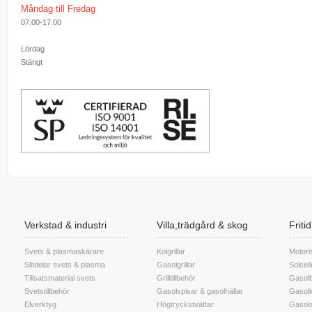
Måndag till Fredag
07.00-17.00
Lördag
Stängt
Verkstad & industri
Villa,trädgård & skog
Friti
Svets & plasmaskärare
Kolgrillar
Motori
Slitdelar svets & plasma
Gasolgrillar
Solcel
Tillsatsmaterial svets
Grilltillbehör
Gasolb
Svetstillbehör
Gasolspisar & gasolhällar
Gasolk
Elverktyg
Högtryckstvättar
Gasols