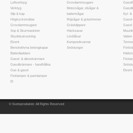
Luftverktyg
Grovdammsugare
Gasolh
Verktyg
Motorsågar, elsågar &
Gasol
Slip & kap
batterisågar
Kyl- &
Högtryckstvättar
Röjsågar & grästrimmer
Gasol-
Grovdammsugare
Gräsklippare
Gasol
Sop & Skurmaskiner
Häcksaxar
Muuri
Skyddsutrustning
Lövblåsar
Vatten t
Elverk
Kompostkvarnar
Termos
Bensindrivna betongkapar
Snöslungor
Förbrä
Batteriladdare
fritidst
Gasol- & dieselvärmare
Fickla
Gasolbrännare - handhållna
Snöslu
Gas & gasol
Elverk
Ficklampor & pannlampor
El
© Svetsprodukter. All Rights Reserved