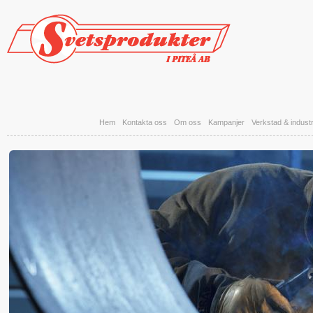
Hoppa till huvudinnehåll
Hem
Kontakta oss
Om oss
Kampanjer
Verkstad & industr