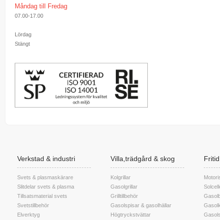
Måndag till Fredag
07.00-17.00
Lördag
Stängt
Verkstad & industri
Villa,trädgård & skog
Friti
Svets & plasmaskärare
Kolgrillar
Motori
Slitdelar svets & plasma
Gasolgrillar
Solcel
Tillsatsmaterial svets
Grilltillbehör
Gasolb
Svetstillbehör
Gasolspisar & gasolhällar
Gasolk
Elverktyg
Högtryckstvättar
Gasols