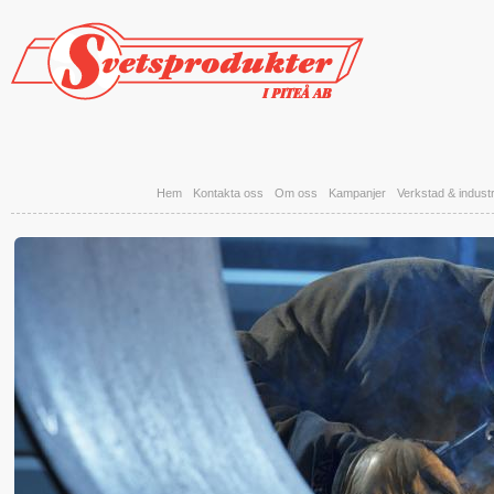
Hoppa till huvudinnehåll
Hem
Kontakta oss
Om oss
Kampanjer
Verkstad & industr