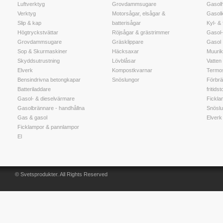
Luftverktyg
Grovdammsugare
Gasolh
Verktyg
Motorsågar, elsågar &
Gasol
Slip & kap
batterisågar
Kyl- &
Högtryckstvättar
Röjsågar & grästrimmer
Gasol-
Grovdammsugare
Gräsklippare
Gasol
Sop & Skurmaskiner
Häcksaxar
Muuri
Skyddsutrustning
Lövblåsar
Vatten t
Elverk
Kompostkvarnar
Termos
Bensindrivna betongkapar
Snöslungor
Förbrä
Batteriladdare
fritidst
Gasol- & dieselvärmare
Fickla
Gasolbrännare - handhållna
Snöslu
Gas & gasol
Elverk
Ficklampor & pannlampor
El
© Svetsprodukter. All Rights Reserved